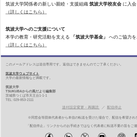
筑波大学関係者の新しい親睦・支援組織
筑波大学校友会
に入会
（詳しくはこちら）
筑波大学へのご支援について
本学の教育・研究活動を支える
「筑波大学基金」
へのご協力を
（詳しくはこちら）
このメールアドレスは送信専用です。返信はできませんのでご了承ください。
筑波大学ウェブサイト
大学の最新情報など満載です。
筑波大学
TSUKUBAからの風だより編集部
茨城県つくば市天王台1-1-1
TEL: 029-853-2111
送付設定変更・再購読
／
配信停止
※同窓会等団体代表者から本信の転送を受けた場合で、配信を希望され
「配信停止」リンクからのお手続きではなく代表者に転送不要の旨をご