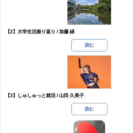
【2】大学生活振り返り / 加藤 緑
読む
【3】しゅしゅっと就活 / 山田 久美子
読む